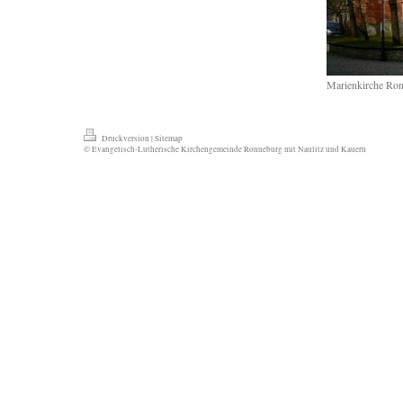
Marienkirche Ro
Druckversion
|
Sitemap
© Evangelisch-Lutherische Kirchengemeinde Ronneburg mit Naulitz und Kauern