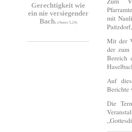
Zum Ver
Gerechtigkeit wie
Pfarramt
ein nie versiegender
mit Naul
Bach.
(Amos 5,24)
Paitzdorf
Mit der 
der zum 
Bereich 
Haselbac
Auf dies
Berichte 
Die Term
Veransta
„Gottesd