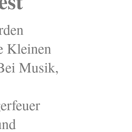
est
rden
e Kleinen
 Bei Musik,
erfeuer
und