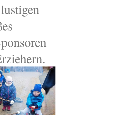
lustigen
ßes
Sponsoren
Erziehern.