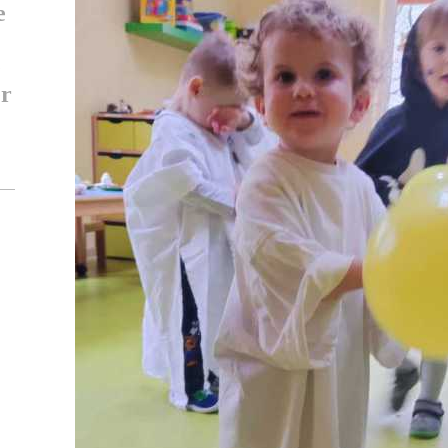
e
e
er