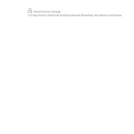
Druckversion
|
Sitemap
© Evangelisch-Lutherische Kirchengemeinde Ronneburg mit Naulitz und Kauern